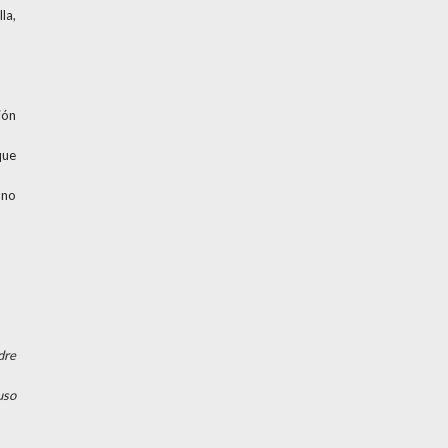
la,
ión
que
 no
dre
uso