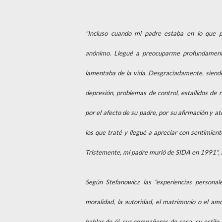
"Incluso cuando mi padre estaba en lo que p
anónimo. Llegué a preocuparme profundament
lamentaba de la vida. Desgraciadamente, siendo
depresión, problemas de control, estallidos de 
por el afecto de su padre, por su afirmación y at
los que traté y llegué a apreciar con sentimient
Tristemente, mi padre murió de SIDA en 1991", 
Según Stefanowicz las "experiencias personal
moralidad, la autoridad, el matrimonio o el a
hablar de él, sus compañeros de casa, su estilo 