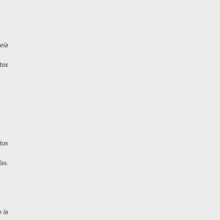
eía
tos
tos
as.
 la