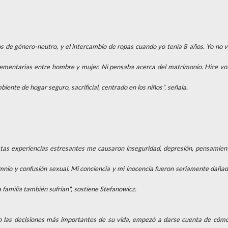
os de género-neutro, y el intercambio de ropas cuando yo tenía 8 años. Yo no v
plementarias entre hombre y mujer. Ni pensaba acerca del matrimonio. Hice vo
iente de hogar seguro, sacrificial, centrado en los niños", señala.
stas experiencias estresantes me causaron inseguridad, depresión, pensamien
omnio y confusión sexual. Mi conciencia y mi inocencia fueron seriamente dañad
 familia también sufrían", sostiene Stefanowicz.
 las decisiones más importantes de su vida, empezó a darse cuenta de cómo