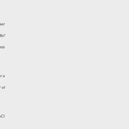
ser
lo?
mis
r a
 el
ACI