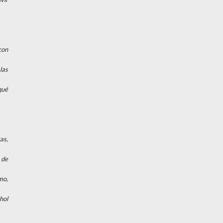
con
las
qué
as,
 de
mo,
hol