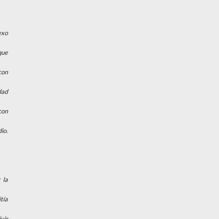
exo
que
con
dad
con
io.
 la
tía
vir