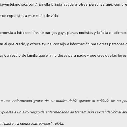
dawnstefanowicz.com/. En ella brinda ayuda a otras personas que, como el
ron expuestas a este estilo de vida.
xpuesta a intercambios de parejas gays, playas nudistas y la falta de afirmac
a en el que creció, y ofrece ayuda, consejo e información para otras personas 
y», un estilo de familia que ella no desea para nadie y que cree que las leyes
do a una enfermedad grave de su madre debió quedar al cuidado de su pa
xpuesta a un alto riesgo de enfermedades de transmisión sexual debido al ab
mi padre y a numerosas parejas", relata.