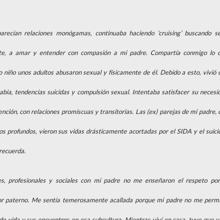
arecían relaciones monógamas, continuaba haciendo ‘cruising’ buscando s
e, a amar y entender con compasión a mi padre. Compartía conmigo lo 
 niño unos adultos abusaron sexual y físicamente de él. Debido a esto, vivió 
rabia, tendencias suicidas y compulsión sexual. Intentaba satisfacer su necesi
ención, con relaciones promiscuas y transitorias. Las (ex) parejas de mi padre, 
os profundos, vieron sus vidas drásticamente acortadas por el SIDA y el suicid
recuerda.
es, profesionales y sociales con mi padre no me enseñaron el respeto por
mor paterno. Me sentía temerosamente acallada porque mi padre no me permi
de vida y sus encuentros en esa subcultura. Mientras viví en casa, tuve que vi