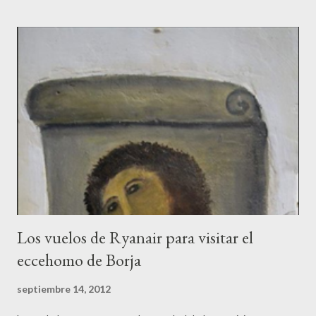
aeronaval de Boca Chica, en los Cayos de la Florida. Allí solicitó
asilo y, una vez superados los interrogatorios a los que fue
sometido, recibió el estatus de refugiado político. La deserción
de Orestes Lorenzo fue una bofetada al régimen castrista. El
comandante Orestes Lorenzo era uno de los pilotos de élite de
la fuerza aérea y un veterano de la Guerra de Angola, que había
realizado dos periodos de entrenamiento en la Unión Soviética.
Fue durante el último de ellos, ya con la perestroika de
Gorbachov en marcha, cuando Orestes empezó a cuestionar el...
Los vuelos de Ryanair para visitar el
eccehomo de Borja
septiembre 14, 2012