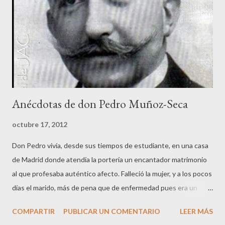
prioridades de gasto por encima de la reposición. Asimismo, la
Mesa ha determinado que Sus Señorías podrán hacer uso de los
servicios informáticos del Congreso para la repara...
Anécdotas de don Pedro Muñoz-Seca
octubre 17, 2012
Don Pedro vivía, desde sus tiempos de estudiante, en una casa
de Madrid donde atendía la portería un encantador matrimonio
al que profesaba auténtico afecto. Falleció la mujer, y a los pocos
días el marido, más de pena que de enfermedad pues era un
matrimonio profundamente enamorado. El hijo de los porteros
COMPARTIR
PUBLICAR UN COMENTARIO
LEER MÁS
se dirigió a don Pedro, muy afectado tras la muerte de sus