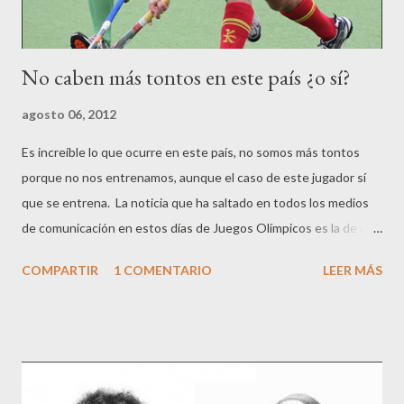
noviembre” , y valora l...
No caben más tontos en este país ¿o sí?
agosto 06, 2012
Es increíble lo que ocurre en este país, no somos más tontos
porque no nos entrenamos, aunque el caso de este jugador sí
que se entrena. La noticia que ha saltado en todos los medios
de comunicación en estos días de Juegos Olímpicos es la de que
el jugador del Equipo Nacional de Hockey hierba, Alex Fábregas
COMPARTIR
1 COMENTARIO
LEER MÁS
dice no sentirse a gusto vistiendo la camiseta española que
prefiere la catalana ni escuchando el himno que prefiere els
segadors. La noticia que ha salido en los medios es la siguiente:
El integrante de la selección española de hockey hierba, Álex
Fábregas, ha sembrado la polémica con unas declaraciones al