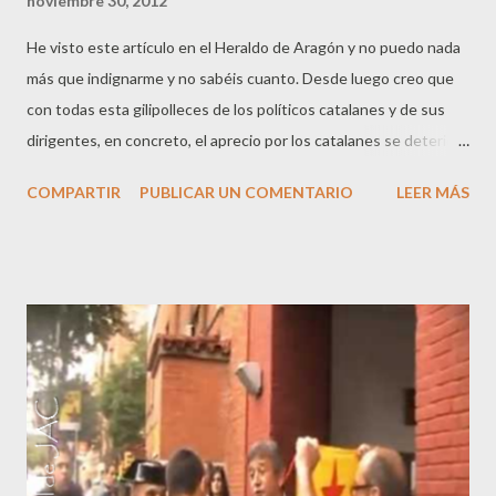
noviembre 30, 2012
He visto este artículo en el Heraldo de Aragón y no puedo nada
más que indignarme y no sabéis cuanto. Desde luego creo que
con todas esta gilipolleces de los políticos catalanes y de sus
dirigentes, en concreto, el aprecio por los catalanes se deteriora
día a día fuera de Cataluña. Hay que ser muy imbécil y tener una
COMPARTIR
PUBLICAR UN COMENTARIO
LEER MÁS
cara impresionante para publicar en una web de la
Administración informaciones que no es que sean dudosas es
que sencilla y llanamente son “mentiras”. Pero el problema no
está ahí, que unos impresentables publiquen en una web oficial
una historia que no existe, el verdadero problema es que hay
muchos catalanes ignorantes que se lo creen de verdad……¡Qué
pobre es aquel que reniega de sus ancestros y de su propia
historia! ¿Qué le queda?....sencillamente nada. Pongo a
continuación el referido artículo publicado hoy en el Heraldo de
Aragón digital: Web de la Generalitat con la indicación