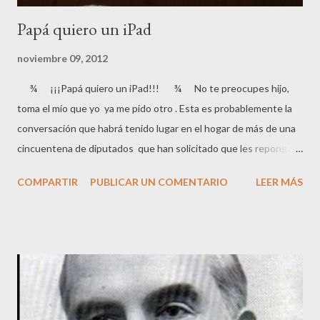
Papá quiero un iPad
noviembre 09, 2012
¾ ¡¡¡Papá quiero un iPad!!! ¾ No te preocupes hijo,
toma el mío que yo ya me pido otro . Esta es probablemente la
conversación que habrá tenido lugar en el hogar de más de una
cincuentena de diputados que han solicitado que les repongan
la tableta después de haberla perdido, cuando se las han dado
COMPARTIR
PUBLICAR UN COMENTARIO
LEER MÁS
hace apenas un año. Menos mal que la decisión del Presidente
de la Cámara, Jesús Posada, imagino que debido a la presión
popular, es que no habrá nuevos terminales y que las
conexiones de estas tabletas se anularán inmediatamente de
forma remota para hacerlas inservibles. “La Cámara Baja
entiende que el material que se facilita a los diputados es
responsabilidad de ellos y, en esta etapa de crisis, hay otras