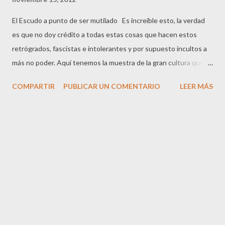
El Escudo a punto de ser mutilado Es increíble esto, la verdad
es que no doy crédito a todas estas cosas que hacen estos
retrógrados, fascistas e intolerantes y por supuesto incultos a
más no poder. Aquí tenemos la muestra de la gran cultura que
poseen los que quieren ser una nación europea de primer
COMPARTIR
PUBLICAR UN COMENTARIO
LEER MÁS
orden. ¿Es así como se consigue? Apañados están. Esto es lo
que han hecho con el escudo histórico de España, que según
dicen lo han quitado porque era del rey Felipe V. Impresionante
justificación, si es cierto que ese es el motivo y que lo han hecho
por ese monarca, que por cierto, fue quien sacó a Cataluña de su
estancamiento feudal con reminiscencias medievales y la
introdujo en el siglo de las luces y en la ilustración dando lugar a
su posterior auge, entonces ¿Por qué no abandonan el Palacio
que es obra de los arquitectos de Felipe V?, o también ¿por qué
no quitan el blasón barroco con la corona real que rodea al