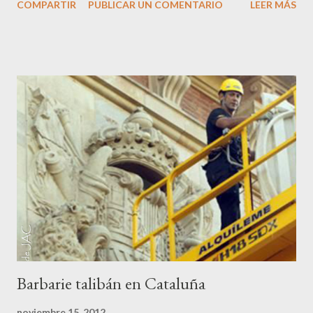
COMPARTIR
PUBLICAR UN COMENTARIO
LEER MÁS
una cárcel y cirujano. Demara nació en Lawrence,
Massachussets en 1.921 siendo aún niño huyó de casa y fue a
parar a un monasterio en Rhode Island, y a partir de allí vivió de
convento en convento sin encontrar nunca asiento. En 1.941 se
enroló en la Marina, allí desarrollaría los métodos que le habrían
de servir en un futuro, poco tiempo después desertó e ingresó
al monasterio trapense de Kentucky con el nombre de Robert
Linton French, doctor en filosofía, diciendo que estaba harto de
la guerra y deseoso tan solo de encontrar la paz en una orden
religiosa. Se sometió a todas las disciplinas excepto a la de la
frugalidad. Empezó robando alimentos y cuando, por una f...
Barbarie talibán en Cataluña
noviembre 15, 2012