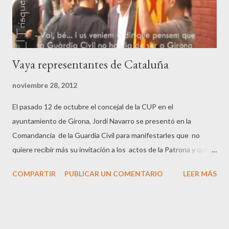
pertinente Un simple error, o tal vez una afirmación sesgada, ha
llevado a los...
Vaya representantes de Cataluña
noviembre 28, 2012
El pasado 12 de octubre el concejal de la CUP en el
ayuntamiento de Girona, Jordi Navarro se presentó en la
Comandancia de la Guardia Civil para manifestarles que no
quiere recibir más su invitación a los actos de la Patrona y que la
GC no tendría que estar en Gerona. Le acompaña otro que en
COMPARTIR
PUBLICAR UN COMENTARIO
LEER MÁS
ese momento exhibe la bandera independentista. Los guardias
civiles que le reciben, demostrando que les sobra la educación
y buenas formas que a estos les faltan, los atiendes con una
amabilidad que habla por si sola e incluso responden a su