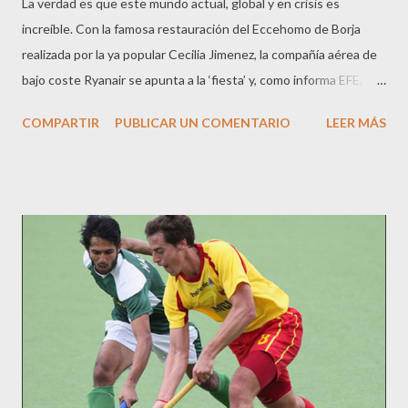
La verdad es que este mundo actual, global y en crisis es
increíble. Con la famosa restauración del Eccehomo de Borja
realizada por la ya popular Cecilia Jimenez, la compañía aérea de
bajo coste Ryanair se apunta a la ‘fiesta’ y, como informa EFE,
ofrece vuelos a Zaragoza a partir de doce euros desde
COMPARTIR
PUBLICAR UN COMENTARIO
LEER MÁS
cualquiera de los aeropuertos donde opera, para ver la
‘restauración’ del famoso Eccehomo del Santuario de la
Misericordia de Borja aprovechando el tirón del acontecimiento
y el notable incremento flujo de visitantes a la localidad
aragonesa. La compañía lo justifica así: "Gracias al efecto
eccehomo, el turismo y la economía zaragozanos se han visto
reforzados por el gran interés que esta peculiar historia ha
causado entre los turistas" , y su responsable de Marketing y
Ventas, Luis Fernández Mellado, asegura que: “la compañía está
encantada de lanzar una oferta especial Eccehomo para viajar a
Zaragoza a partir de doce euros en los meses de octubre y