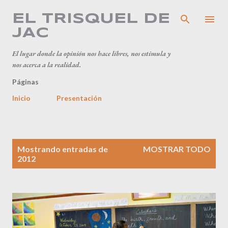
Ir al contenido principal
EL TRISQUEL DE
JAC
El lugar donde la opinión nos hace libres, nos estimula y
nos acerca a la realidad.
Páginas
Inicio
Presentación
E
Mostrando entradas de
MOSTRAR TODO
n
2012
t
r
a
d
a