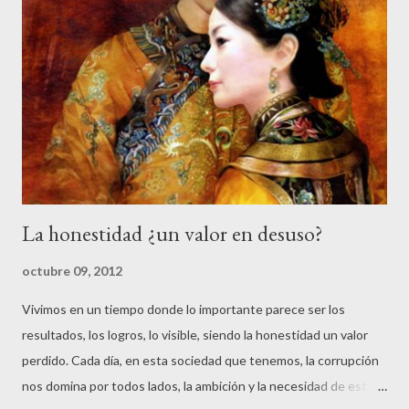
acaecida en la tarde noche del 13 de mayo de 1904. Tuvo como
protagonista al escritor y médico donostiarra Pío Baroja. Sucedió
que discurriendo la tertulia por los vericuetos de discernir y
escudriñar sobre la naturaleza de los españoles y las distintas
clases que había de españoles, el insigne novelista vasco
sorprendió a todos y dijo: «La verdad es que en España hay siete
clases de es...
La honestidad ¿un valor en desuso?
octubre 09, 2012
Vivimos en un tiempo donde lo importante parece ser los
resultados, los logros, lo visible, siendo la honestidad un valor
perdido. Cada día, en esta sociedad que tenemos, la corrupción
nos domina por todos lados, la ambición y la necesidad de estar