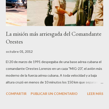
según cita textual: el Presidente de la Generalidad, con olvido
de todos los ...
La misión más arriesgada del Comandante
Orestes
octubre 01, 2012
El 20 de marzo de 1991 despegaba de una base aérea cubana el
comandante Orestes Lorenzo en un caza "MIG-23", el avión más
moderno de la fuerza aérea cubana. A toda velocidad y a baja
altura cruzó en menos de 10 minutos los 150 km que separan
Cuba de los Estados Unidos. Como volaba casi a ras del agua, ni
COMPARTIR
PUBLICAR UN COMENTARIO
LEER MÁS
los radares cubanos ni los norteamericanos advirtieron su
presencia y Orestes pudo aterrizar sin problemas en la base