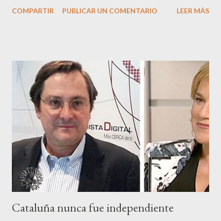
por encima de los demás es superior a cualquier resquicio de
COMPARTIR
PUBLICAR UN COMENTARIO
LEER MÁS
honestidad que pueda quedar en nuestro interior. Pues bien os
voy a contar una bonita fábula china sobre el valor de la
honestidad: Se cuenta que allá para el año 250 A.C., en la China
antigua, un príncipe de la región norte del país iba a ser
coronado emperador, pero de acuerdo con la ley, antes debía
casarse. Sabiendo esto, él decidió hacer una prueba entre las
muchachas de la corte para ver quién sería digna de casarse con
él. Al día siguiente, el príncipe anunció que recibiría en una
recepción especial a todas las pretendientes y les lanzaría un
desafío. Una anciana que servía desde hacía muchos años en el
palacio, cuando se enteró de la noticia sintió tristeza ...
Cataluña nunca fue independiente