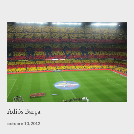
padres, y le pidió que redactara un epitafio para honrar su
memoria. Del corazón de Muñoz Seca surgieron estos versos:
FUE TAN GRANDE SU BONDAD, TAL SU GENEROSIDAD Y LA
VIRTUD DE LOS DOS QUE ESTÁN, CON SEGURIDAD, EN EL
CIELO JUNTO A DIOS. Corría mil novecientos veintitantos y,
en aquella época, era preceptivo que la Curia diocesana
aprobara el texto de los epitafios que habían de adornar los
enterramientos. Así que don Pedro recibió una carta del
Obispado de Madrid reconviniéndole a modificar el verso,
puesto que nadie, ni siquiera el propio Obispo de la diócesis o el
Santo Padre, incluso, podían afirmar...
Adiós Barça
octubre 10, 2012