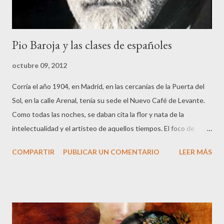
Pio Baroja y las clases de españoles
octubre 09, 2012
Corría el año 1904, en Madrid, en las cercanías de la Puerta del
Sol, en la calle Arenal, tenía su sede el Nuevo Café de Levante.
Como todas las noches, se daban cita la flor y nata de la
intelectualidad y el artisteo de aquellos tiempos. El foco de
atención giraba en torno a la tertulia que cofundara el insigne
COMPARTIR
PUBLICAR UN COMENTARIO
LEER MÁS
gallego Ramón María del Valle-Inclán, y en la que destacaban
nombres como los de Ignacio Zuloaga, Gutiérrez Solana,
Santiago Rusiñol, Mateo Inurria, Chicharro, Beltrán Masses o
Rafael Penagos. Entre las muchas curiosidades y hechos
relevantes que allí sucedieron, viene al caso una anécdota