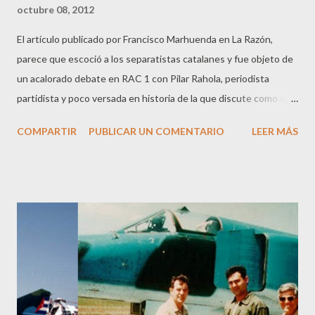
octubre 08, 2012
El artículo publicado por Francisco Marhuenda en La Razón,
parece que escoció a los separatistas catalanes y fue objeto de
un acalorado debate en RAC 1 con Pilar Rahola, periodista
partidista y poco versada en historia de la que discute como si le
fuese la vida en ello y donde muestra un profundo
COMPARTIR
PUBLICAR UN COMENTARIO
LEER MÁS
desconocimiento que le hace decir las “tonterías” que se
escucharon en la radio. Evidentemente no puedo estar más de
acuerdo con Francisco Marhuenda, desde el punto de vista
histórico, ya que Cataluña, por mucho que duela a la Sra. Rahola,
nunca fue independiente, ni fue nación ni estado propio y sería
bueno recordarles a todos estos “secesionistas” que el 7 de
octubre de 1934 el gobierno de la República, presidido por
Niceto Alcalá-Zamora y Torres, y siendo Presidente del Consejo
de Ministros Alejandro Lerroux García, declaró el Estado de
Guerra en todo el territorio de la República Española debido,