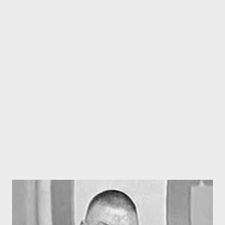
intento de afrenta no haciendo aprecio y un Capitán hasta los
despide con el saludo militar. Los “personajes” graban su
pantomima y la cuelgan en Youtube, para carnaza de sus
seguidores, pero lo que su visualización pone de manifiesto no
necesita más comentarios. Aquí podéis ver el vídeo que no
merece muchos comentarios