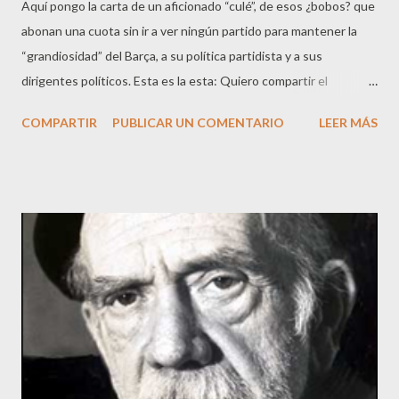
Aquí pongo la carta de un aficionado “culé”, de esos ¿bobos? que
abonan una cuota sin ir a ver ningún partido para mantener la
“grandiosidad” del Barça, a su política partidista y a sus
dirigentes políticos. Esta es la esta: Quiero compartir el
siguiente mensaje remitido al F.C. Barcelona, como socio de este
COMPARTIR
PUBLICAR UN COMENTARIO
LEER MÁS
club desde hace años, y tras lo ocurrido en el campo nuevo este
fin de semana; enviado hoy a las 18 horas a la oficina de atención
al barcelonista. Hola, buenas tardes. Socio número 106713 en la
actual campaña. Visto el lamentable escenario político a mi
parecer, que se ha montado en el Campo Nuevo este fin de
semana, con motivo del partido F.C. Barcelona-R.Madrid,
mezclando política con deporte, ante un rival, no un enemigo, en
una liga, que es española, que de momento, también es de Uds.
y ha dado siempre grandeza deportiva al F. C. B, obteniendo en
ella, más peñas fuera de Cataluña que en ella misma, más
aficionados al Barça en el resto de España, que en la comun...