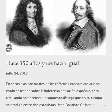
diario Ara, donde afirma no sentirse orgulloso de jugar con el
combinado nacional ni escuchando el himno de España. Álex
Fábregas ha realizado unas polémicas declaraciones al diario
Ara: "Juego con España porque es con quien me toca jugar. No
tengo otra opción. Mi sentimiento es catalán y no siento lo
mismo escuchandoel himno espa...
Hace 350 años ya se hacía igual
julio 24, 2012
En estos días con motivo de las reformas económicas que se
están aplicando sobre la indefensa población española, está
circulando por internet un supuesto diálogo que en su tiempo
se produjo entre dos estadistas, Jean-Baptiste Colbert, que fue
ministro de Finanzas bajo el reinado de Luis XIV entre 1.665