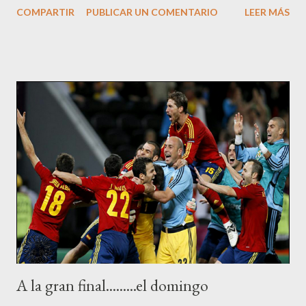
COMPARTIR
PUBLICAR UN COMENTARIO
LEER MÁS
y 1.683, y su mentor, el famoso cardenal Mazarino, primer
ministro francés –sucesor del también cardenal Richelieu-
desde 1642 (primero con Luis XIII, luego con la regente Ana de
Austria, y finalmente bajo el reinado de Luis XIV) hasta su
muerte, en marzo de 1661. El supuesto diálogo, cuya
autenticidad no ha sido probada aunque es probable que fuese
cierto debido a la gran afición del cardenal a gravar a sus
conciudadanos con innumerables tipos de impuestos, llegando a
acumular una de las mayores fortunas de Francia, dice así: C:
Para conseguir dinero, hay un momento en que, engañar [al
contribuyente] ya no es posible. Me gustaría, Señor ...
A la gran final.........el domingo