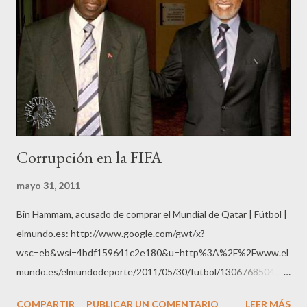
s
Corrupción en la FIFA
mayo 31, 2011
Bin Hammam, acusado de comprar el Mundial de Qatar | Fútbol |
elmundo.es: http://www.google.com/gwt/x?
wsc=eb&wsi=4bdf159641c2e180&u=http%3A%2F%2Fwww.el
mundo.es/elmundodeporte/2011/05/30/futbol/1306768504.ht
ml&ei=I6PkTZ-IHsjG1Qaz79T_CQ
COMPARTIR
PUBLICAR UN COMENTARIO
LEER MÁS