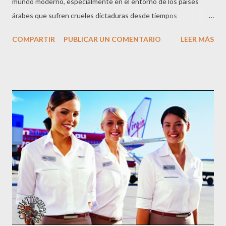
mundo moderno, especialmente en el entorno de los países
árabes que sufren crueles dictaduras desde tiempos
inmemoriales, cuando la cris económica mundial es
COMPARTIR
PUBLICAR UN COMENTARIO
LEER MÁS
incuestionable y la nuestra doblemente preocupante, cuando
sufrimos tasas de paro que ningún país puede soportar, la
población por fin se moviliza y sale a la calle a protestar por una
situación que es insostenible. Los políticos deben tomar nota de
que con el pueblo no se juega, y aquí ya se ha jugado bastante,
que están alejados de la realidad de la calle, que viven en una
burbuja y con unos privilegios que no se sostienen en la
situación de crisis actual. ¿Porqué los políticos no pagan las
consecuencias y el pueblo sí que cada día es más pobre? Qué
alguien me lo explique. El artículo es de la edición digital de 20
minutos: La 'spanish revolution' ya está en las principales
portadas de la pre...