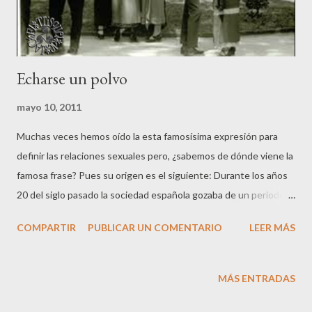
Echarse un polvo
mayo 10, 2011
Muchas veces hemos oído la esta famosísima expresión para
definir las relaciones sexuales pero, ¿sabemos de dónde viene la
famosa frase? Pues su origen es el siguiente: Durante los años
20 del siglo pasado la sociedad española gozaba de un periodo
de prosperidad que era debido a que España no había
COMPARTIR
PUBLICAR UN COMENTARIO
LEER MÁS
participado en la Guerra Mundial y, por tanto, no había sufrido
los rigores ni los posteriores efectos que sí tuvieron lugar en
Europa. Este periodo se le conoce como los “felices años 20”. En
MÁS ENTRADAS
estos años los españoles conocieron el hedonismo, la buena
vida y, debido a ello, también se incrementó el consumo de