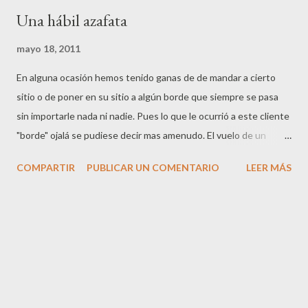
Una hábil azafata
mayo 18, 2011
En alguna ocasión hemos tenido ganas de de mandar a cierto
sitio o de poner en su sitio a algún borde que siempre se pasa
sin importarle nada ni nadie. Pues lo que le ocurrió a este cliente
"borde" ojalá se pudiese decir mas amenudo. El vuelo de un
Boeing 767, de la Compañía Aérea Virgin Airlines de Sydney, fue
COMPARTIR
PUBLICAR UN COMENTARIO
LEER MÁS
cancelado por problemas de seguridad con lo que los pasajeros
afectado tuvieron que recurrir a la ventanilla de la compañía en
el aeropuerto para que les dieran una solución. Con tal situación,
le tocó lidiar con los pasajeros a una empelada de Atención al
Cliente de Virgin Airlines que intentaba encontrar vuelos
alternativos a los clientes afectados. De repente, un pasajero
muy cabreado se salto la cola para ponerse delante del