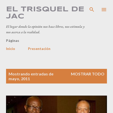
Ir al contenido principal
EL TRISQUEL DE
JAC
El lugar donde la opinión nos hace libres, nos estimula y
nos acerca a la realidad.
Páginas
Inicio
Presentación
E
Mostrando entradas de
MOSTRAR TODO
n
mayo, 2011
t
r
a
d
a