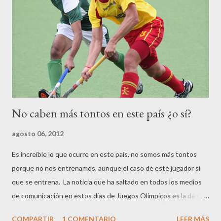
s
No caben más tontos en este país ¿o sí?
agosto 06, 2012
Es increíble lo que ocurre en este país, no somos más tontos
porque no nos entrenamos, aunque el caso de este jugador sí
que se entrena. La noticia que ha saltado en todos los medios
de comunicación en estos días de Juegos Olímpicos es la de que
el jugador del Equipo Nacional de Hockey hierba, Alex Fábregas
COMPARTIR
1 COMENTARIO
LEER MÁS