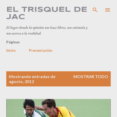
Ir al contenido principal
EL TRISQUEL DE
JAC
El lugar donde la opinión nos hace libres, nos estimula y
nos acerca a la realidad.
Páginas
Inicio
Presentación
E
Mostrando entradas de
MOSTRAR TODO
n
agosto, 2012
t
r
a
d
a