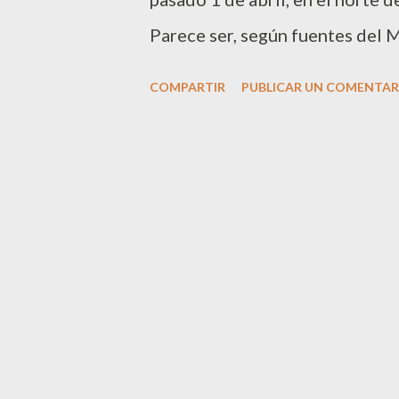
Parece ser, según fuentes del Mi
liberado por los miembros del 
COMPARTIR
PUBLICAR UN COMENTAR
perfectas condiciones físicas y 
Kinshasa. Mario Sarsa se encon
de vacaciones y viajaba en una
miembros de la rebelde etnia e
que los rebeldes llevaron a ca
fallecieron 36 personas. Me al
tenido un final feliz y que pro
deseando que lo pasado sólo hay
noticia, vamos a ver quienes s