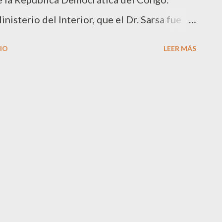
nisterio del Interior, que el Dr. Sarsa fue
Ejército congoleño, se encuentra en
IO
LEER MÁS
será trasladado a la capital congoleña,
traba en el Congo disfrutando de unos días
 embarcación fluvial cuando fue atacada por
nyele, todo dentro de la misma operación
bo en la ciudad de Mbandaka y en la que
egro enormemente que la situación haya
nto se encuentre nuevamente en casa y
a sido “un mal sueño”. A raíz de esta
on los ahora famosos “rebeldes enyeles” que