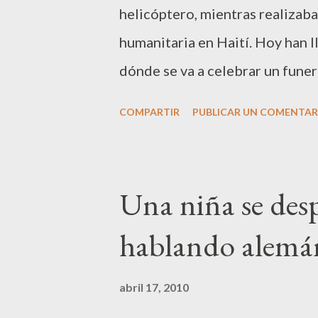
helicóptero, mientras realizaba
humanitaria en Haití. Hoy han l
dónde se va a celebrar un funer
España. El Comandante de Inten
COMPARTIR
PUBLICAR UN COMENTAR
Infantería de Marina, Francisco
Manuel Dormido Garrosa; y el 
Eusebio Villatoro Costa, caídos
Una niña se des
los honores que se merecen co
hablando alemá
preciado que tenemos los seres
de su misión y por ello se mer
abril 17, 2010
pertenecían a la dotación del b