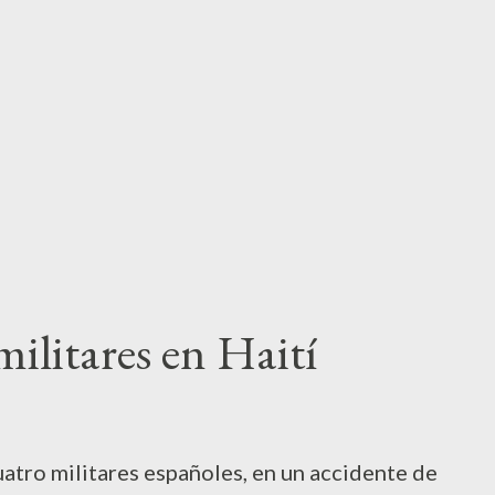
cuando queremos se nos llena la boca de
uando no queremos hacerlas caso entonces se
res de nosotros, que idiotas somos y, por el
lmanes que nos están invadiendo
ando nos queramos dar cuenta, estar...
militares en Haití
uatro militares españoles, en un accidente de