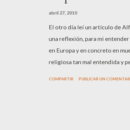
d
a
abril 27, 2010
s
El otro día leí un artículo de A
una reflexión, para mi entende
en Europa y en concreto en mues
religiosa tan mal entendida y 
él cuando dice que en Europa s
COMPARTIR
PUBLICAR UN COMENTAR
en los países musulmanes están 
es recíproca sólo es en una dir
discutiendo que si deben llevar
deben llevar, dice lo enanos m