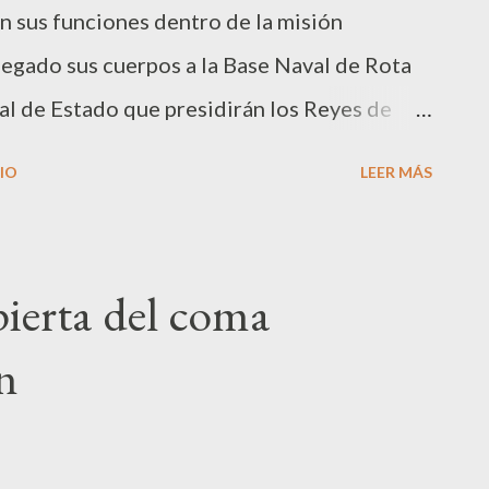
n sus funciones dentro de la misión
legado sus cuerpos a la Base Naval de Rota
al de Estado que presidirán los Reyes de
dencia, Luís Fernando Torija; el Teniente de
IO
LEER MÁS
 Forne Calderón: el Alférez de Navío,
Cabo Mayor de Infantería de Marina,
 en acto de servicio, serán despedidos con
pierta del coma
mo «héroes» que son. Han dado lo más
n
 humanos, su propia vida, en cumplimiento
ecen nuestro reconocimiento. Los fallecidos
uque “Castilla” que opera en la Misión en