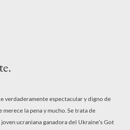
vía no la han encontrado. Se han dado casos
os y hasta en est...
te.
ce verdaderamente espectacular y digno de
e merece la pena y mucho. Se trata de
 joven ucraniana ganadora del Ukraine’s Got