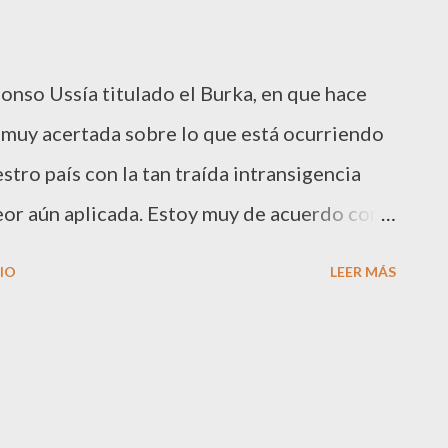
lfonso Ussía titulado el Burka, en que hace
r muy acertada sobre lo que está ocurriendo
tro país con la tan traída intransigencia
peor aún aplicada. Estoy muy de acuerdo con
e construyen centenares de mezquitas y que
IO
LEER MÁS
prohibidas las iglesias, la permisividad no
ección, no en las dos. Que aquí estemos
 el velo las mujeres musulmanas o no lo
entales que somos, que tenemos una