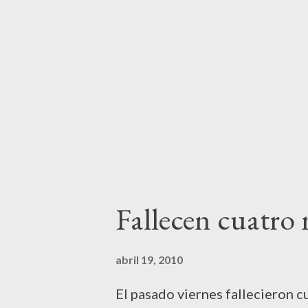
Constitución y unas Leyes que 
democracia y libertad y que c
nos caen hasta los dientes. Pob
contrario, que listos los musu
culturalmente poco a poco y cu
Fallecen cuatro 
abril 19, 2010
El pasado viernes fallecieron c