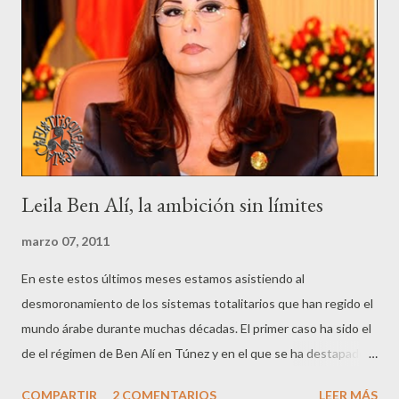
s
Leila Ben Alí, la ambición sin límites
marzo 07, 2011
En este estos últimos meses estamos asistiendo al
desmoronamiento de los sistemas totalitarios que han regido el
mundo árabe durante muchas décadas. El primer caso ha sido el
de el régimen de Ben Alí en Túnez y en el que se ha destapado
el contraste entre la opulencia con que vivían estos "dictadores"
COMPARTIR
2 COMENTARIOS
LEER MÁS