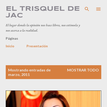
Ir al contenido principal
EL TRISQUEL DE
JAC
El lugar donde la opinión nos hace libres, nos estimula y
nos acerca a la realidad.
Páginas
Inicio
Presentación
E
Mostrando entradas de
MOSTRAR TODO
n
marzo, 2011
t
r
a
d
a