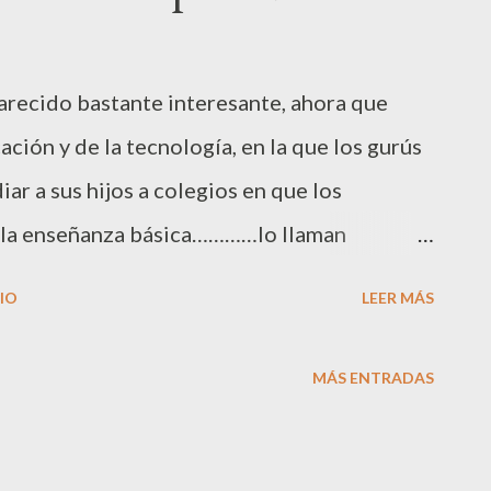
arecido bastante interesante, ahora que
ción y de la tecnología, en la que los gurús
iar a sus hijos a colegios en que los
 la enseñanza básica…………lo llaman
No hay televisores ni PC, sólo tiza y
IO
LEER MÁS
ejer, coser y hornear pan. Un
ue recién se enseña informática a los 13
MÁS ENTRADAS
sula, en California, es una de las escuelas
conectados empleados de Google, Apple y