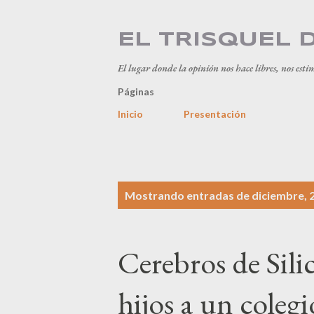
EL TRISQUEL 
El lugar donde la opinión nos hace libres, nos esti
Páginas
Inicio
Presentación
E
Mostrando entradas de diciembre, 
n
t
Cerebros de Sili
r
a
hijos a un coleg