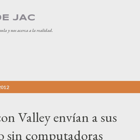
Ir al contenido principal
DE JAC
mula y nos acerca a la realidad.
2012
con Valley envían a sus
io sin computadoras