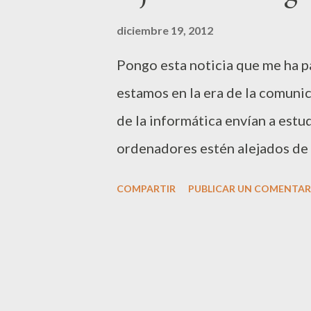
d
a
diciembre 19, 2012
s
Pongo esta noticia que me ha p
estamos en la era de la comunica
de la informática envían a estud
ordenadores estén alejados de
desconexión….todo un ejemplo. 
COMPARTIR
PUBLICAR UN COMENTAR
pizarrón, los niños aprenden a t
establecimiento privado en el q
años La Waldorf School de Penín
privadas que eligen los hiper