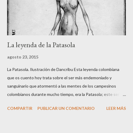
La leyenda de la Patasola
agosto 23, 2015
La Patasola. Ilustración de Dancribu Esta leyenda colombiana
que os cuento hoy trata sobre el ser más endemoniado y
sanguinario que atormentó a las mentes de los campesinos
colombianos durante mucho tiempo, era la Patasola; este ser
que vivía en las montañas vírgenes era vista, por algunos, como
COMPARTIR
PUBLICAR UN COMENTARIO
LEER MÁS
una hermosa mujer que avanzaba dando grandes saltos con la
única pierna que tenía; para otros era una perra grande y negra
de grandes orejas; y algunos más la veían como una gran vaca