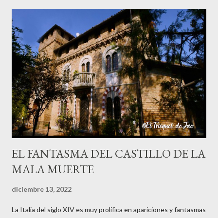
negra. Hay varias versiones de este mito ya que cuentan que la
Patasola es el espíritu de una mujer infiel que tenía amores con
el jefe de su marido; cuando éste descubrió el engaño mató a su
jefe con un machete y a ella le cortó una pierna y salió corriendo
su única pierna hasta que se desangró y murió. También cuentan
que era una mujer que perdió una pierna por estar cortando leña
un Viernes Santo, cuando supuestamente nadie debe trabajar ni
hacer nada, y quedó condenada a errar por el mundo, y se oyen ...
EL FANTASMA DEL CASTILLO DE LA
MALA MUERTE
diciembre 13, 2022
La Italia del siglo XIV es muy prolífica en apariciones y fantasmas