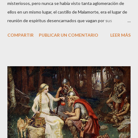
misteriosos, pero nunca se había visto tanta aglomeración de
ellos en un mismo lugar, el castillo de Malamorte, era el lugar de
reunión de espíritus desencarnados que vagan por sus
instalaciones entremezclando sus historias terrenales que los
COMPARTIR
PUBLICAR UN COMENTARIO
LEER MÁS
llevaron a la muerte. Arranco la narración de esta historia veraz
desde el presente: su protagonista es el actual propietario del
castillo a quien se le aparecieron, en la década de los cincuenta,
dos guerreros medievales cuando paseaba por los aledaños de
la fortaleza. La noche caía sobre la ciudad de y a Vitorio le
tocaron el hombro por detrás. Las armaduras no dejaban ver los
rostros de aquellos personajes tan peculiares. Le pidieron que
les siguiera y Vitorio, intrigado, decidió hacerlo. Una vez dentro
del castillo, los dos guerreros medievales le señalaron un muro
falso donde estaba guardado un fabuloso tesoro. Solo le
pusieron una condición, pero si no la cumplía a rajatabla...