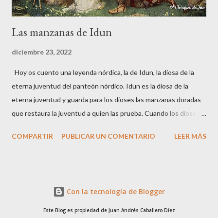
Las manzanas de Idun
diciembre 23, 2022
Hoy os cuento una leyenda nórdica, la de Idun, la diosa de la
eterna juventud del panteón nórdico. Idun es la diosa de la
eterna juventud y guarda para los dioses las manzanas doradas
que restaura la juventud a quien las prueba. Cuando los dioses
sienten la proximidad de la vejez, que su fuerza disminuye o su
COMPARTIR
PUBLICAR UN COMENTARIO
LEER MÁS
vista pierde agudeza, solo deben comer estas manzanas para
recobrar la juventud. En una ocasión los dioses Odín, Hoener y
Loki, estaban de viaje. A lo largo de su camino se quedaron sin
víveres, hasta que llegaron a un valle donde pastaba un rebaño
Con la tecnología de Blogger
de bueyes. Mataron a uno de los bueyes e intentaron cocinar su
carne en una olla, pero a pesar de la intensidad del fuego, la
Este Blog es propiedad de Juan Andrés Caballero Díez