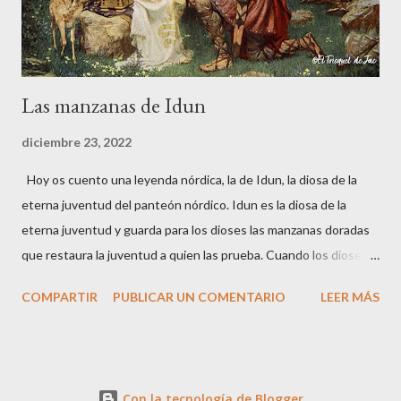
pusieron una condición, pero si no la cumplía a rajatabla...
Las manzanas de Idun
diciembre 23, 2022
Hoy os cuento una leyenda nórdica, la de Idun, la diosa de la
eterna juventud del panteón nórdico. Idun es la diosa de la
eterna juventud y guarda para los dioses las manzanas doradas
que restaura la juventud a quien las prueba. Cuando los dioses
sienten la proximidad de la vejez, que su fuerza disminuye o su
COMPARTIR
PUBLICAR UN COMENTARIO
LEER MÁS
vista pierde agudeza, solo deben comer estas manzanas para
recobrar la juventud. En una ocasión los dioses Odín, Hoener y
Loki, estaban de viaje. A lo largo de su camino se quedaron sin
víveres, hasta que llegaron a un valle donde pastaba un rebaño
Con la tecnología de Blogger