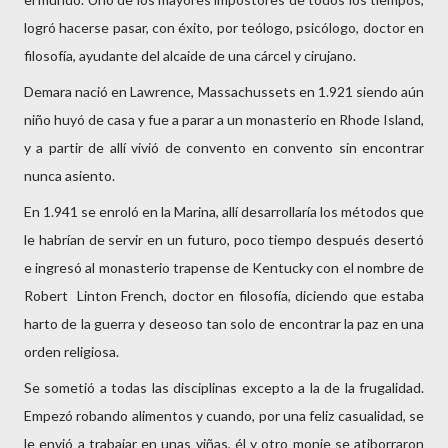
logró hacerse pasar, con éxito, por teólogo, psicólogo, doctor en
filosofía, ayudante del alcaide de una cárcel y cirujano.
Demara nació en Lawrence, Massachussets en 1.921 siendo aún
niño huyó de casa y fue a parar a un monasterio en Rhode Island,
y a partir de allí vivió de convento en convento sin encontrar
nunca asiento.
En 1.941 se enroló en la Marina, allí desarrollaría los métodos que
le habrían de servir en un futuro, poco tiempo después desertó
e ingresó al monasterio trapense de Kentucky con el nombre de
Robert Linton French, doctor en filosofía, diciendo que estaba
harto de la guerra y deseoso tan solo de encontrar la paz en una
orden religiosa.
Se sometió a todas las disciplinas excepto a la de la frugalidad.
Empezó robando alimentos y cuando, por una feliz casualidad, se
le envió a trabajar en unas viñas, él y otro monje se atiborraron