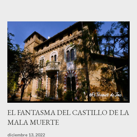
única pierna que tenía; para otros era una perra grande y negra
de grandes orejas; y algunos más la veían como una gran vaca
negra. Hay varias versiones de este mito ya que cuentan que la
Patasola es el espíritu de una mujer infiel que tenía amores con
el jefe de su marido; cuando éste descubrió el engaño mató a su
jefe con un machete y a ella le cortó una pierna y salió corriendo
su única pierna hasta que se desangró y murió. También cuentan
que era una mujer que perdió una pierna por estar cortando leña
un Viernes Santo, cuando supuestamente nadie debe trabajar ni
hacer nada, y quedó condenada a errar por el mundo, y se oyen ...
EL FANTASMA DEL CASTILLO DE LA
MALA MUERTE
diciembre 13, 2022