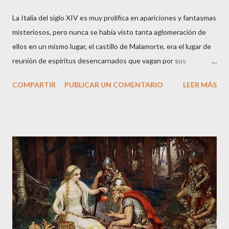
La Italia del siglo XIV es muy prolífica en apariciones y fantasmas
misteriosos, pero nunca se había visto tanta aglomeración de
ellos en un mismo lugar, el castillo de Malamorte, era el lugar de
reunión de espíritus desencarnados que vagan por sus
instalaciones entremezclando sus historias terrenales que los
COMPARTIR
PUBLICAR UN COMENTARIO
LEER MÁS
llevaron a la muerte. Arranco la narración de esta historia veraz
desde el presente: su protagonista es el actual propietario del
castillo a quien se le aparecieron, en la década de los cincuenta,
dos guerreros medievales cuando paseaba por los aledaños de
la fortaleza. La noche caía sobre la ciudad de y a Vitorio le
tocaron el hombro por detrás. Las armaduras no dejaban ver los
rostros de aquellos personajes tan peculiares. Le pidieron que
les siguiera y Vitorio, intrigado, decidió hacerlo. Una vez dentro
del castillo, los dos guerreros medievales le señalaron un muro
falso donde estaba guardado un fabuloso tesoro. Solo le