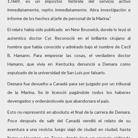
17669, es un impostor. Retírele del servicio activo
inmediatamente, repito inmediatamente. Abra investigación e
informe de los hechos al jefe de personal de la Marina."
El relato había sido publicado en New Bruswick, donde lo leyó el
autentico doctor Cyr. Reconoció en el brillante cirujano al
hombre que había conocido y admirado bajo el nombre de Cecil
B. Hamann. Para empeorar las cosas, el verdadero doctor
Hamann, que vivía en Kentucky, denunció a Demara como
expulsado de la universidad de San Luis por falsario.
Demara fue devuelto a Canadá para ser juzgado por un tribunal
de la Marina. Se le licenció pagándole todos los haberes
devengados y ordenándosele que abandonara el país.
Esto no representó en absoluto el final de la carrera de Demara.
Poco después de salir del Canadá vendió el relato de su
aventura a una revista; luego viajó de ciudad en ciudad, hasta
llegar a Houston, en Texas, donde leyó un anuncio pidiendo