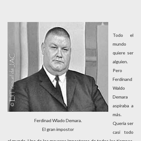
Todo el
mundo
quiere ser
alguien.
Pero
Ferdinand
Waldo
Demara
aspiraba a
más.
Ferdinad Wlado Demara.
Quería ser
El gran impostor
casi todo
el mundo. Uno de los mayores impostores de todos los tiempos,