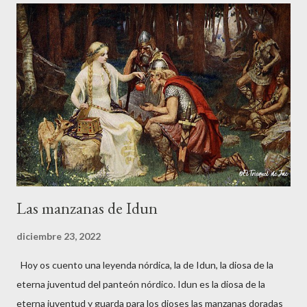
la fortaleza. La noche caía sobre la ciudad de y a Vitorio le
tocaron el hombro por detrás. Las armaduras no dejaban ver los
rostros de aquellos personajes tan peculiares. Le pidieron que
les siguiera y Vitorio, intrigado, decidió hacerlo. Una vez dentro
del castillo, los dos guerreros medievales le señalaron un muro
falso donde estaba guardado un fabuloso tesoro. Solo le
pusieron una condición, pero si no la cumplía a rajatabla...
Las manzanas de Idun
diciembre 23, 2022
Hoy os cuento una leyenda nórdica, la de Idun, la diosa de la
eterna juventud del panteón nórdico. Idun es la diosa de la
eterna juventud y guarda para los dioses las manzanas doradas