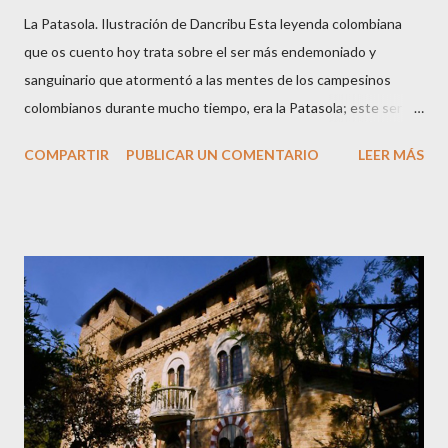
La Patasola. Ilustración de Dancribu Esta leyenda colombiana
que os cuento hoy trata sobre el ser más endemoniado y
sanguinario que atormentó a las mentes de los campesinos
colombianos durante mucho tiempo, era la Patasola; este ser
que vivía en las montañas vírgenes era vista, por algunos, como
COMPARTIR
PUBLICAR UN COMENTARIO
LEER MÁS
una hermosa mujer que avanzaba dando grandes saltos con la
única pierna que tenía; para otros era una perra grande y negra
de grandes orejas; y algunos más la veían como una gran vaca
negra. Hay varias versiones de este mito ya que cuentan que la
Patasola es el espíritu de una mujer infiel que tenía amores con
el jefe de su marido; cuando éste descubrió el engaño mató a su
jefe con un machete y a ella le cortó una pierna y salió corriendo
su única pierna hasta que se desangró y murió. También cuentan
que era una mujer que perdió una pierna por estar cortando leña
un Viernes Santo, cuando supuestamente nadie debe trabajar ni
hacer nada, y quedó condenada a errar por el mundo, y se oyen ...