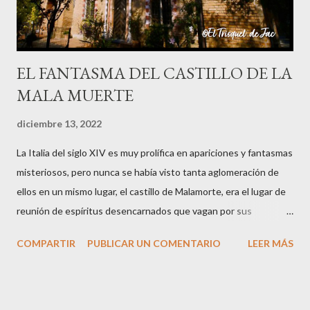
EL FANTASMA DEL CASTILLO DE LA
MALA MUERTE
diciembre 13, 2022
La Italia del siglo XIV es muy prolífica en apariciones y fantasmas
misteriosos, pero nunca se había visto tanta aglomeración de
ellos en un mismo lugar, el castillo de Malamorte, era el lugar de
reunión de espíritus desencarnados que vagan por sus
instalaciones entremezclando sus historias terrenales que los
COMPARTIR
PUBLICAR UN COMENTARIO
LEER MÁS
llevaron a la muerte. Arranco la narración de esta historia veraz
desde el presente: su protagonista es el actual propietario del
castillo a quien se le aparecieron, en la década de los cincuenta,
dos guerreros medievales cuando paseaba por los aledaños de