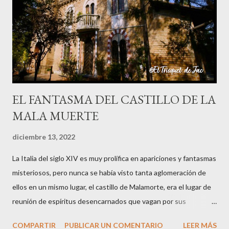
su única pierna hasta que se desangró y murió. También cuentan
que era una mujer que perdió una pierna por estar cortando leña
un Viernes Santo, cuando supuestamente nadie debe trabajar ni
hacer nada, y quedó condenada a errar por el mundo, y se oyen ...
EL FANTASMA DEL CASTILLO DE LA
MALA MUERTE
diciembre 13, 2022
La Italia del siglo XIV es muy prolífica en apariciones y fantasmas
misteriosos, pero nunca se había visto tanta aglomeración de
ellos en un mismo lugar, el castillo de Malamorte, era el lugar de
reunión de espíritus desencarnados que vagan por sus
instalaciones entremezclando sus historias terrenales que los
COMPARTIR
PUBLICAR UN COMENTARIO
LEER MÁS