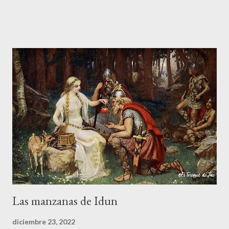
llevaron a la muerte. Arranco la narración de esta historia veraz
desde el presente: su protagonista es el actual propietario del
castillo a quien se le aparecieron, en la década de los cincuenta,
dos guerreros medievales cuando paseaba por los aledaños de
la fortaleza. La noche caía sobre la ciudad de y a Vitorio le
tocaron el hombro por detrás. Las armaduras no dejaban ver los
rostros de aquellos personajes tan peculiares. Le pidieron que
les siguiera y Vitorio, intrigado, decidió hacerlo. Una vez dentro
del castillo, los dos guerreros medievales le señalaron un muro
falso donde estaba guardado un fabuloso tesoro. Solo le
pusieron una condición, pero si no la cumplía a rajatabla...
Las manzanas de Idun
diciembre 23, 2022