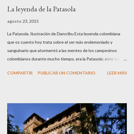
La leyenda de la Patasola
agosto 23, 2015
La Patasola. Ilustración de Dancribu Esta leyenda colombiana
que os cuento hoy trata sobre el ser más endemoniado y
sanguinario que atormentó a las mentes de los campesinos
colombianos durante mucho tiempo, era la Patasola; este ser
que vivía en las montañas vírgenes era vista, por algunos, como
COMPARTIR
PUBLICAR UN COMENTARIO
LEER MÁS
una hermosa mujer que avanzaba dando grandes saltos con la
única pierna que tenía; para otros era una perra grande y negra
de grandes orejas; y algunos más la veían como una gran vaca
negra. Hay varias versiones de este mito ya que cuentan que la
Patasola es el espíritu de una mujer infiel que tenía amores con
el jefe de su marido; cuando éste descubrió el engaño mató a su
jefe con un machete y a ella le cortó una pierna y salió corriendo