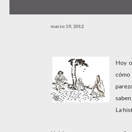
marzo 19, 2012
Hoy o
cómo 
parez
saben 
La his