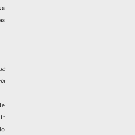
ue
as
ue
ía
de
ir
do