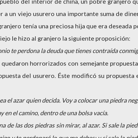
pueblo del interior de china, un pobre granjero q
er a un viejo usurero una importante suma de dine
 granjero tenía una preciosa hija que era deseada p
viejo le hizo al granjero la siguiente proposición:
onio te perdona la deuda que tienes contraída conmig
a quedaron horrorizados con semejante propuesta
opuesta del usurero. Éste modificó su propuesta 
a el azar quien decida. Voy a colocar una piedra neg
y en el camino, dentro de una bolsa vacía.
de las dos piedras sin mirar, al azar. Si sale la pied
migo y te perdonaré lo que me debes; y si sale la pied