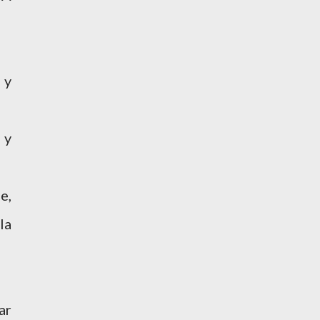
 y
 y
e,
la
ar