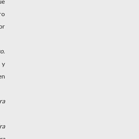
ue
ro
or
o.
 y
en
ra
ra
ra