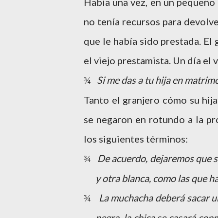
Había una vez, en un pequeño 
no tenía recursos para devolv
que le había sido prestada. El
el viejo prestamista. Un día el 
Si me das a tu hija en matrim
¾
Tanto el granjero cómo su hij
se negaron en rotundo a la pr
los siguientes términos:
De acuerdo, dejaremos que se
¾
y otra blanca, como las que ha
La muchacha deberá sacar una 
¾
negra, la chica se casará con