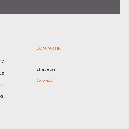
COMPARTIR
ra
Etiquetas
ue
Leyendas
se
s.