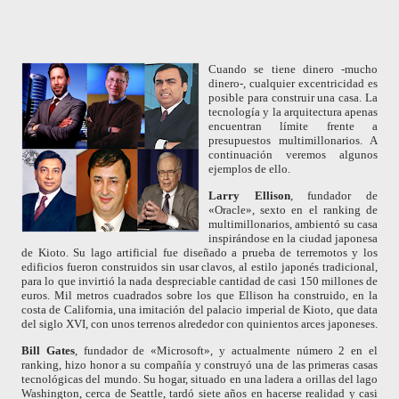
Cuando se tiene dinero -mucho
dinero-, cualquier excentricidad es
posible para construir una casa. La
tecnología y la arquitectura apenas
encuentran límite frente a
presupuestos multimillonarios.
A
continuación veremos algunos
ejemplos de ello.
Larry Ellison
, fundador de
«Oracle»,
sexto
en e
l ranking de
multimillonarios
,
ambientó su
casa
inspirándose en la ciudad japonesa
de Kioto. Su lago artificial fue diseñado a prueba de terremotos y los
edificios fueron construidos sin usar clavos, al estilo japonés tradicional,
para lo que invirtió la nada despreciable cantidad
de casi 150 millones de
euros.
Mil metros cuadrados sobre los que Ellison ha construido
,
en la
costa de California
,
una imitación del palacio imperial de Kioto,
que data
del siglo XVI, con unos terrenos alrededor con quinientos arces japoneses.
Bill Gates
, fundador de «Microsoft»
,
y actualmente número 2 en el
ranking, hizo honor a su compañía y construyó una de las primeras casas
tecnológicas del mundo. Su hogar, situado en una ladera a orillas del lago
Washington, cerca de Seattle, tardó siete años en hacerse realidad y casi