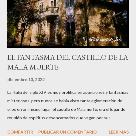
que era una mujer que perdió una pierna por estar cortando leña
un Viernes Santo, cuando supuestamente nadie debe trabajar ni
hacer nada, y quedó condenada a errar por el mundo, y se oyen ...
EL FANTASMA DEL CASTILLO DE LA
MALA MUERTE
diciembre 13, 2022
La Italia del siglo XIV es muy prolífica en apariciones y fantasmas
misteriosos, pero nunca se había visto tanta aglomeración de
ellos en un mismo lugar, el castillo de Malamorte, era el lugar de
reunión de espíritus desencarnados que vagan por sus
instalaciones entremezclando sus historias terrenales que los
COMPARTIR
PUBLICAR UN COMENTARIO
LEER MÁS
llevaron a la muerte. Arranco la narración de esta historia veraz