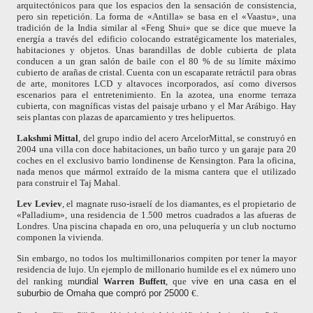
arquitectónicos para que los espacios den la sensación de consistencia,
pero sin repetición.
La forma de «Antilla» se basa en el «Vaastu», una
tradición de la India similar al «Feng Shui» que se dice que mueve la
energía a través del edificio colocando estratégicamente los materiales,
habitaciones y objetos.
Unas barandillas de doble cubierta de plata
conducen a un gran salón de baile con el 80
%
de su límite máximo
cubierto de arañas de cristal. Cuenta con un escaparate retráctil para obras
de arte, monitores LCD y altavoces incorporados, así como diversos
escenarios para el entretenimiento.
En la azotea, una enorme terraza
cubierta, con magníficas vistas del paisaje urbano y el Mar Arábigo. Hay
seis plantas con plazas de aparcamiento y tres helipuertos.
Lakshmi Mittal
, del grupo indio del acero ArcelorMittal, se construyó en
2004 una villa con doce habitaciones, un baño turco y un garaje para
20
coches en el exclusivo barrio londinense de Kensington. Para la oficina,
nada menos que mármol extraído de la misma cantera que el utilizado
para construir el Taj Mahal.
Lev Leviev
, e
l
magnate
ruso-israelí de los diamantes, es el propietario de
«Palladium», una residencia de 1.500 metros cuadrados a las afueras de
Londres. Una piscina chapada en oro, una peluquería y un club nocturno
componen la vivienda.
Sin embargo, no todos los multimillonarios compiten por tener la mayor
residencia de lujo. Un ejemplo de millonario humilde es el ex número uno
del ranking m
undial
Warren Buffett
, que v
ive en una casa en el
suburbio de Omaha que compró por 25000
€
.