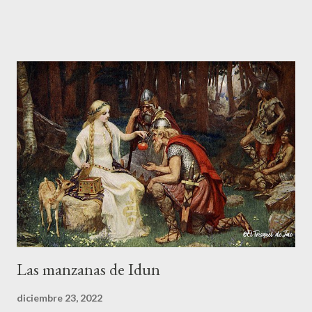
desde el presente: su protagonista es el actual propietario del
castillo a quien se le aparecieron, en la década de los cincuenta,
dos guerreros medievales cuando paseaba por los aledaños de
la fortaleza. La noche caía sobre la ciudad de y a Vitorio le
tocaron el hombro por detrás. Las armaduras no dejaban ver los
rostros de aquellos personajes tan peculiares. Le pidieron que
les siguiera y Vitorio, intrigado, decidió hacerlo. Una vez dentro
del castillo, los dos guerreros medievales le señalaron un muro
falso donde estaba guardado un fabuloso tesoro. Solo le
pusieron una condición, pero si no la cumplía a rajatabla...
Las manzanas de Idun
diciembre 23, 2022