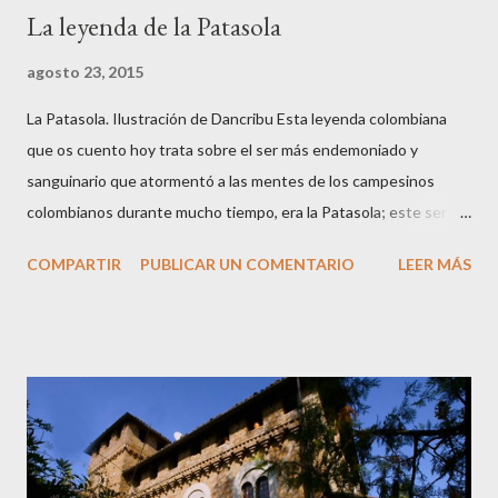
La leyenda de la Patasola
agosto 23, 2015
La Patasola. Ilustración de Dancribu Esta leyenda colombiana
que os cuento hoy trata sobre el ser más endemoniado y
sanguinario que atormentó a las mentes de los campesinos
colombianos durante mucho tiempo, era la Patasola; este ser
que vivía en las montañas vírgenes era vista, por algunos, como
COMPARTIR
PUBLICAR UN COMENTARIO
LEER MÁS
una hermosa mujer que avanzaba dando grandes saltos con la
única pierna que tenía; para otros era una perra grande y negra
de grandes orejas; y algunos más la veían como una gran vaca
negra. Hay varias versiones de este mito ya que cuentan que la
Patasola es el espíritu de una mujer infiel que tenía amores con
el jefe de su marido; cuando éste descubrió el engaño mató a su
jefe con un machete y a ella le cortó una pierna y salió corriendo
su única pierna hasta que se desangró y murió. También cuentan