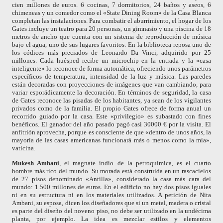
cien millones de euros.
6
cocinas,
7
dormitorios, 24 baños y aseos
,
6
chimeneas y un comedor como el «State Dining Room» de la Casa Blanca
completan las instalaciones. Para combatir el aburrimiento, el hogar de los
Gates incluye un teatro para 20 personas,
un
gimnasio y una piscina de 18
metros de ancho que cuenta con un sistema de reproducción de música
bajo el agua,
uno de su
s lugares favoritos. En la biblioteca reposa uno de
los códices más preciados de Leonardo Da Vinci, adquirido por 25
millones.
Cada huésped re
cibe un microchip en la entrada y l
a «casa
inteligente» lo reconoce de forma automática, ofreciendo unos parámetros
específicos de temperatura, intensidad de la luz y música. Las paredes
están decoradas con proyecciones de imágenes que van cambiando, para
variar esporádicamente la decoración. En términos de seguridad, la casa
de Gates reconoce las pisadas de los habitantes, ya sean de los vigilantes
privados como de la familia. El propio Gates ofrece de forma anual un
recorrido guiado por la casa. Este «privilegio» es subastado con fines
benéficos. El ganador del año pasado pagó casi 30000
€
por la visita
. El
anfitrión aprovecha, porque es consciente de que «dentro de unos años, la
mayoría de las casas americanas funcionará más o menos como la mía»,
vaticina.
Mukesh Ambani
, e
l magnate indio de la petroquímica,
es
el cuarto
hombre más rico del mundo. Su morada está construida en un rascacielos
de 27 pisos denominado «Antilla», considerado la casa más cara del
mundo: 1.500 millones de euros. En el edificio no hay dos pisos iguales
ni en su estructura ni en los materiales utilizados. A petición de Nita
Ambani, su esposa, dicen los diseñadores que si un metal, madera o cristal
es parte del diseño del noveno piso, no debe ser utilizado en la undécima
planta, por ejemplo. La idea es mezclar estilos y elementos