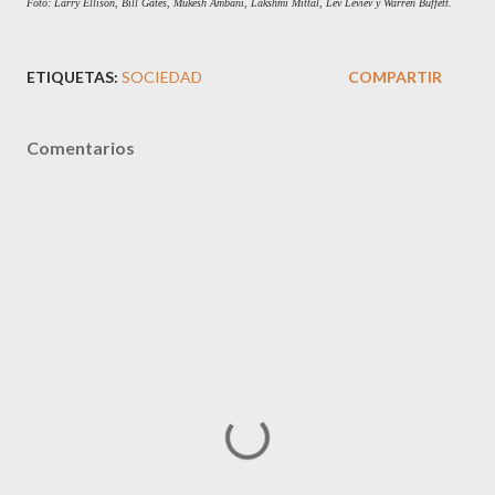
Foto:
Larry Ellison, Bill Gates, Mukesh Ambani, Lakshmi Mittal,
Lev Leviev y Warren Buffett.
ETIQUETAS:
SOCIEDAD
COMPARTIR
Comentarios