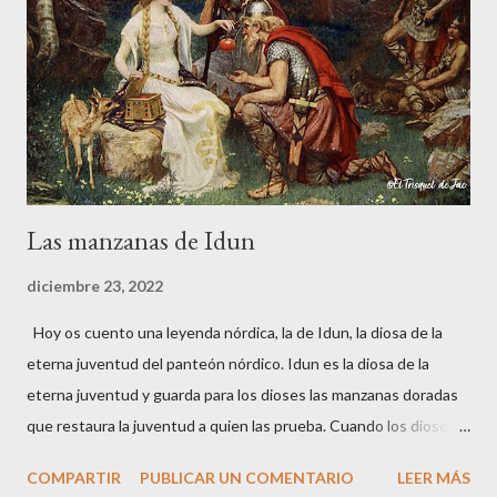
les siguiera y Vitorio, intrigado, decidió hacerlo. Una vez dentro
del castillo, los dos guerreros medievales le señalaron un muro
falso donde estaba guardado un fabuloso tesoro. Solo le
pusieron una condición, pero si no la cumplía a rajatabla...
Las manzanas de Idun
diciembre 23, 2022
Hoy os cuento una leyenda nórdica, la de Idun, la diosa de la
eterna juventud del panteón nórdico. Idun es la diosa de la
eterna juventud y guarda para los dioses las manzanas doradas
que restaura la juventud a quien las prueba. Cuando los dioses
sienten la proximidad de la vejez, que su fuerza disminuye o su
COMPARTIR
PUBLICAR UN COMENTARIO
LEER MÁS
vista pierde agudeza, solo deben comer estas manzanas para