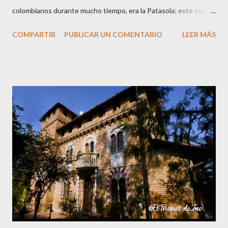
colombianos durante mucho tiempo, era la Patasola; este ser
que vivía en las montañas vírgenes era vista, por algunos, como
COMPARTIR
PUBLICAR UN COMENTARIO
LEER MÁS
una hermosa mujer que avanzaba dando grandes saltos con la
única pierna que tenía; para otros era una perra grande y negra
de grandes orejas; y algunos más la veían como una gran vaca
negra. Hay varias versiones de este mito ya que cuentan que la
Patasola es el espíritu de una mujer infiel que tenía amores con
el jefe de su marido; cuando éste descubrió el engaño mató a su
jefe con un machete y a ella le cortó una pierna y salió corriendo
su única pierna hasta que se desangró y murió. También cuentan
que era una mujer que perdió una pierna por estar cortando leña
un Viernes Santo, cuando supuestamente nadie debe trabajar ni
hacer nada, y quedó condenada a errar por el mundo, y se oyen ...