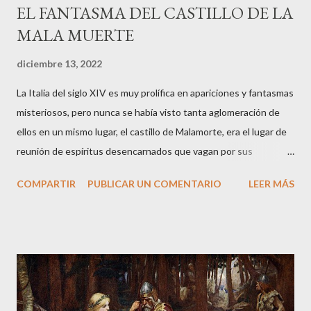
EL FANTASMA DEL CASTILLO DE LA
MALA MUERTE
diciembre 13, 2022
La Italia del siglo XIV es muy prolífica en apariciones y fantasmas
misteriosos, pero nunca se había visto tanta aglomeración de
ellos en un mismo lugar, el castillo de Malamorte, era el lugar de
reunión de espíritus desencarnados que vagan por sus
instalaciones entremezclando sus historias terrenales que los
COMPARTIR
PUBLICAR UN COMENTARIO
LEER MÁS
llevaron a la muerte. Arranco la narración de esta historia veraz
desde el presente: su protagonista es el actual propietario del
castillo a quien se le aparecieron, en la década de los cincuenta,
dos guerreros medievales cuando paseaba por los aledaños de
la fortaleza. La noche caía sobre la ciudad de y a Vitorio le
tocaron el hombro por detrás. Las armaduras no dejaban ver los
rostros de aquellos personajes tan peculiares. Le pidieron que