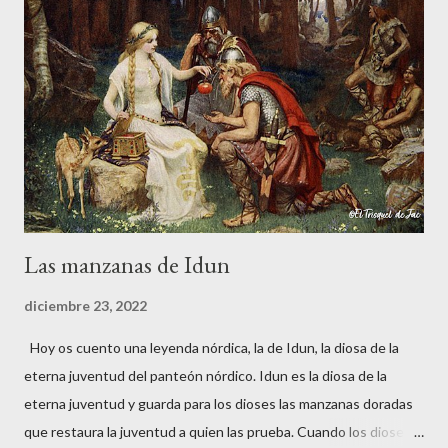
tocaron el hombro por detrás. Las armaduras no dejaban ver los
rostros de aquellos personajes tan peculiares. Le pidieron que
les siguiera y Vitorio, intrigado, decidió hacerlo. Una vez dentro
del castillo, los dos guerreros medievales le señalaron un muro
falso donde estaba guardado un fabuloso tesoro. Solo le
pusieron una condición, pero si no la cumplía a rajatabla...
Las manzanas de Idun
diciembre 23, 2022
Hoy os cuento una leyenda nórdica, la de Idun, la diosa de la
eterna juventud del panteón nórdico. Idun es la diosa de la
eterna juventud y guarda para los dioses las manzanas doradas
que restaura la juventud a quien las prueba. Cuando los dioses