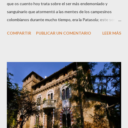
que os cuento hoy trata sobre el ser más endemoniado y
sanguinario que atormentó a las mentes de los campesinos
colombianos durante mucho tiempo, era la Patasola; este ser
que vivía en las montañas vírgenes era vista, por algunos, como
COMPARTIR
PUBLICAR UN COMENTARIO
LEER MÁS
una hermosa mujer que avanzaba dando grandes saltos con la
única pierna que tenía; para otros era una perra grande y negra
de grandes orejas; y algunos más la veían como una gran vaca
negra. Hay varias versiones de este mito ya que cuentan que la
Patasola es el espíritu de una mujer infiel que tenía amores con
el jefe de su marido; cuando éste descubrió el engaño mató a su
jefe con un machete y a ella le cortó una pierna y salió corriendo
su única pierna hasta que se desangró y murió. También cuentan
que era una mujer que perdió una pierna por estar cortando leña
un Viernes Santo, cuando supuestamente nadie debe trabajar ni
hacer nada, y quedó condenada a errar por el mundo, y se oyen ...