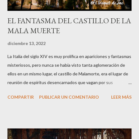
EL FANTASMA DEL CASTILLO DE LA
MALA MUERTE
diciembre 13, 2022
La Italia del siglo XIV es muy prolífica en apariciones y fantasmas
misteriosos, pero nunca se había visto tanta aglomeración de
ellos en un mismo lugar, el castillo de Malamorte, era el lugar de
reunión de espíritus desencarnados que vagan por sus
instalaciones entremezclando sus historias terrenales que los
COMPARTIR
PUBLICAR UN COMENTARIO
LEER MÁS
llevaron a la muerte. Arranco la narración de esta historia veraz
desde el presente: su protagonista es el actual propietario del
castillo a quien se le aparecieron, en la década de los cincuenta,
dos guerreros medievales cuando paseaba por los aledaños de
la fortaleza. La noche caía sobre la ciudad de y a Vitorio le