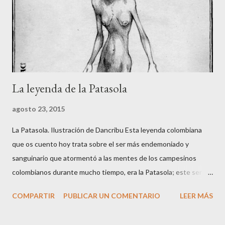
La leyenda de la Patasola
agosto 23, 2015
La Patasola. Ilustración de Dancribu Esta leyenda colombiana
que os cuento hoy trata sobre el ser más endemoniado y
sanguinario que atormentó a las mentes de los campesinos
colombianos durante mucho tiempo, era la Patasola; este ser
que vivía en las montañas vírgenes era vista, por algunos, como
COMPARTIR
PUBLICAR UN COMENTARIO
LEER MÁS
una hermosa mujer que avanzaba dando grandes saltos con la
única pierna que tenía; para otros era una perra grande y negra