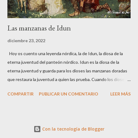
Las manzanas de Idun
diciembre 23, 2022
Hoy os cuento una leyenda nórdica, la de Idun, la diosa de la
eterna juventud del panteón nórdico. Idun es la diosa de la
eterna juventud y guarda para los dioses las manzanas doradas
que restaura la juventud a quien las prueba. Cuando los dioses
sienten la proximidad de la vejez, que su fuerza disminuye o su
COMPARTIR
PUBLICAR UN COMENTARIO
LEER MÁS
vista pierde agudeza, solo deben comer estas manzanas para
recobrar la juventud. En una ocasión los dioses Odín, Hoener y
Loki, estaban de viaje. A lo largo de su camino se quedaron sin
víveres, hasta que llegaron a un valle donde pastaba un rebaño
Con la tecnología de Blogger
de bueyes. Mataron a uno de los bueyes e intentaron cocinar su