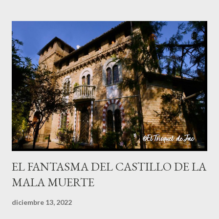
de grandes orejas; y algunos más la veían como una gran vaca
negra. Hay varias versiones de este mito ya que cuentan que la
Patasola es el espíritu de una mujer infiel que tenía amores con
el jefe de su marido; cuando éste descubrió el engaño mató a su
jefe con un machete y a ella le cortó una pierna y salió corriendo
su única pierna hasta que se desangró y murió. También cuentan
que era una mujer que perdió una pierna por estar cortando leña
un Viernes Santo, cuando supuestamente nadie debe trabajar ni
hacer nada, y quedó condenada a errar por el mundo, y se oyen ...
EL FANTASMA DEL CASTILLO DE LA
MALA MUERTE
diciembre 13, 2022