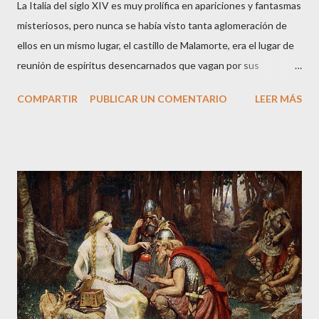
La Italia del siglo XIV es muy prolífica en apariciones y fantasmas
misteriosos, pero nunca se había visto tanta aglomeración de
ellos en un mismo lugar, el castillo de Malamorte, era el lugar de
reunión de espíritus desencarnados que vagan por sus
instalaciones entremezclando sus historias terrenales que los
COMPARTIR
PUBLICAR UN COMENTARIO
LEER MÁS
llevaron a la muerte. Arranco la narración de esta historia veraz
desde el presente: su protagonista es el actual propietario del
castillo a quien se le aparecieron, en la década de los cincuenta,
dos guerreros medievales cuando paseaba por los aledaños de
la fortaleza. La noche caía sobre la ciudad de y a Vitorio le
tocaron el hombro por detrás. Las armaduras no dejaban ver los
rostros de aquellos personajes tan peculiares. Le pidieron que
les siguiera y Vitorio, intrigado, decidió hacerlo. Una vez dentro
del castillo, los dos guerreros medievales le señalaron un muro
falso donde estaba guardado un fabuloso tesoro. Solo le
pusieron una condición, pero si no la cumplía a rajatabla...