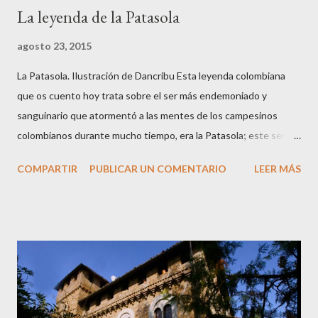
La leyenda de la Patasola
agosto 23, 2015
La Patasola. Ilustración de Dancribu Esta leyenda colombiana
que os cuento hoy trata sobre el ser más endemoniado y
sanguinario que atormentó a las mentes de los campesinos
colombianos durante mucho tiempo, era la Patasola; este ser
que vivía en las montañas vírgenes era vista, por algunos, como
COMPARTIR
PUBLICAR UN COMENTARIO
LEER MÁS
una hermosa mujer que avanzaba dando grandes saltos con la
única pierna que tenía; para otros era una perra grande y negra
de grandes orejas; y algunos más la veían como una gran vaca
negra. Hay varias versiones de este mito ya que cuentan que la
Patasola es el espíritu de una mujer infiel que tenía amores con
el jefe de su marido; cuando éste descubrió el engaño mató a su
jefe con un machete y a ella le cortó una pierna y salió corriendo
su única pierna hasta que se desangró y murió. También cuentan