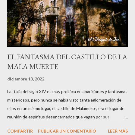
que era una mujer que perdió una pierna por estar cortando leña
un Viernes Santo, cuando supuestamente nadie debe trabajar ni
hacer nada, y quedó condenada a errar por el mundo, y se oyen ...
EL FANTASMA DEL CASTILLO DE LA
MALA MUERTE
diciembre 13, 2022
La Italia del siglo XIV es muy prolífica en apariciones y fantasmas
misteriosos, pero nunca se había visto tanta aglomeración de
ellos en un mismo lugar, el castillo de Malamorte, era el lugar de
reunión de espíritus desencarnados que vagan por sus
instalaciones entremezclando sus historias terrenales que los
COMPARTIR
PUBLICAR UN COMENTARIO
LEER MÁS
llevaron a la muerte. Arranco la narración de esta historia veraz