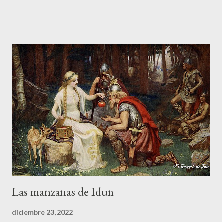
desde el presente: su protagonista es el actual propietario del
castillo a quien se le aparecieron, en la década de los cincuenta,
dos guerreros medievales cuando paseaba por los aledaños de
la fortaleza. La noche caía sobre la ciudad de y a Vitorio le
tocaron el hombro por detrás. Las armaduras no dejaban ver los
rostros de aquellos personajes tan peculiares. Le pidieron que
les siguiera y Vitorio, intrigado, decidió hacerlo. Una vez dentro
del castillo, los dos guerreros medievales le señalaron un muro
falso donde estaba guardado un fabuloso tesoro. Solo le
pusieron una condición, pero si no la cumplía a rajatabla...
Las manzanas de Idun
diciembre 23, 2022