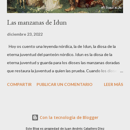
Las manzanas de Idun
diciembre 23, 2022
Hoy os cuento una leyenda nórdica, la de Idun, la diosa de la
eterna juventud del panteón nórdico. Idun es la diosa de la
eterna juventud y guarda para los dioses las manzanas doradas
que restaura la juventud a quien las prueba. Cuando los dioses
sienten la proximidad de la vejez, que su fuerza disminuye o su
COMPARTIR
PUBLICAR UN COMENTARIO
LEER MÁS
vista pierde agudeza, solo deben comer estas manzanas para
recobrar la juventud. En una ocasión los dioses Odín, Hoener y
Loki, estaban de viaje. A lo largo de su camino se quedaron sin
víveres, hasta que llegaron a un valle donde pastaba un rebaño
Con la tecnología de Blogger
de bueyes. Mataron a uno de los bueyes e intentaron cocinar su
carne en una olla, pero a pesar de la intensidad del fuego, la
Este Blog es propiedad de Juan Andrés Caballero Díez