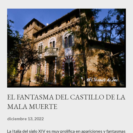
negra. Hay varias versiones de este mito ya que cuentan que la
Patasola es el espíritu de una mujer infiel que tenía amores con
el jefe de su marido; cuando éste descubrió el engaño mató a su
jefe con un machete y a ella le cortó una pierna y salió corriendo
su única pierna hasta que se desangró y murió. También cuentan
que era una mujer que perdió una pierna por estar cortando leña
un Viernes Santo, cuando supuestamente nadie debe trabajar ni
hacer nada, y quedó condenada a errar por el mundo, y se oyen ...
EL FANTASMA DEL CASTILLO DE LA
MALA MUERTE
diciembre 13, 2022
La Italia del siglo XIV es muy prolífica en apariciones y fantasmas