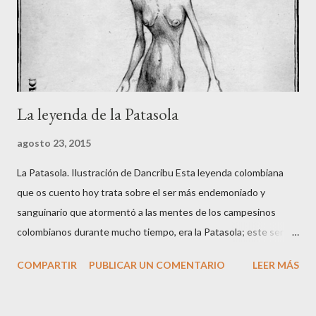
La leyenda de la Patasola
agosto 23, 2015
La Patasola. Ilustración de Dancribu Esta leyenda colombiana
que os cuento hoy trata sobre el ser más endemoniado y
sanguinario que atormentó a las mentes de los campesinos
colombianos durante mucho tiempo, era la Patasola; este ser
que vivía en las montañas vírgenes era vista, por algunos, como
COMPARTIR
PUBLICAR UN COMENTARIO
LEER MÁS
una hermosa mujer que avanzaba dando grandes saltos con la
única pierna que tenía; para otros era una perra grande y negra
de grandes orejas; y algunos más la veían como una gran vaca