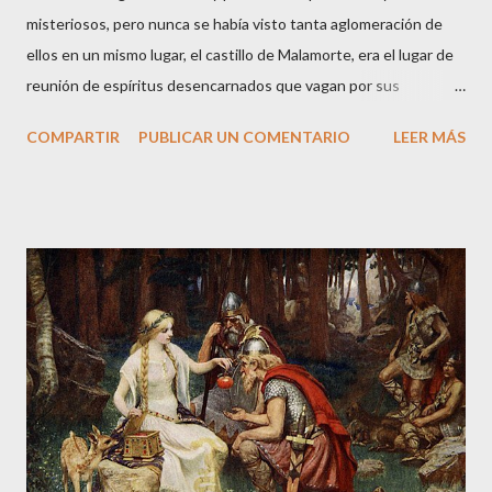
misteriosos, pero nunca se había visto tanta aglomeración de
ellos en un mismo lugar, el castillo de Malamorte, era el lugar de
reunión de espíritus desencarnados que vagan por sus
instalaciones entremezclando sus historias terrenales que los
COMPARTIR
PUBLICAR UN COMENTARIO
LEER MÁS
llevaron a la muerte. Arranco la narración de esta historia veraz
desde el presente: su protagonista es el actual propietario del
castillo a quien se le aparecieron, en la década de los cincuenta,
dos guerreros medievales cuando paseaba por los aledaños de
la fortaleza. La noche caía sobre la ciudad de y a Vitorio le
tocaron el hombro por detrás. Las armaduras no dejaban ver los
rostros de aquellos personajes tan peculiares. Le pidieron que
les siguiera y Vitorio, intrigado, decidió hacerlo. Una vez dentro
del castillo, los dos guerreros medievales le señalaron un muro
falso donde estaba guardado un fabuloso tesoro. Solo le
pusieron una condición, pero si no la cumplía a rajatabla...