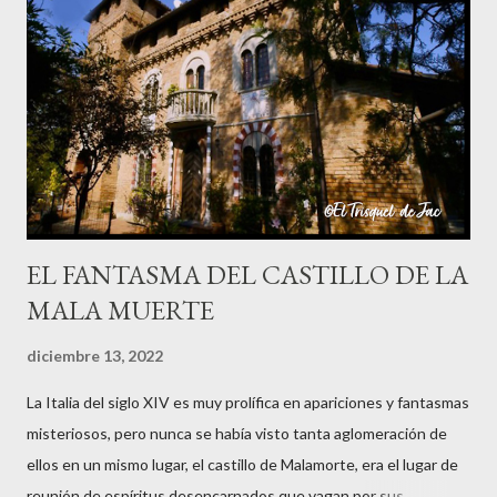
jefe con un machete y a ella le cortó una pierna y salió corriendo
su única pierna hasta que se desangró y murió. También cuentan
que era una mujer que perdió una pierna por estar cortando leña
un Viernes Santo, cuando supuestamente nadie debe trabajar ni
hacer nada, y quedó condenada a errar por el mundo, y se oyen ...
EL FANTASMA DEL CASTILLO DE LA
MALA MUERTE
diciembre 13, 2022
La Italia del siglo XIV es muy prolífica en apariciones y fantasmas
misteriosos, pero nunca se había visto tanta aglomeración de
ellos en un mismo lugar, el castillo de Malamorte, era el lugar de
reunión de espíritus desencarnados que vagan por sus