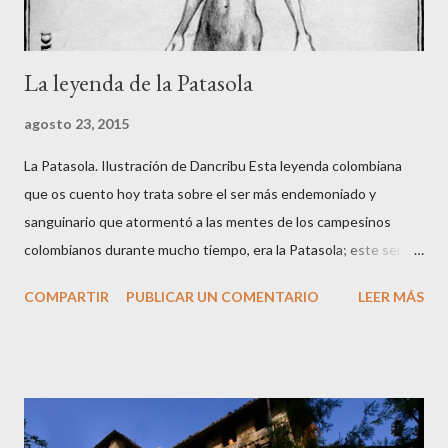
La leyenda de la Patasola
agosto 23, 2015
La Patasola. Ilustración de Dancribu Esta leyenda colombiana
que os cuento hoy trata sobre el ser más endemoniado y
sanguinario que atormentó a las mentes de los campesinos
colombianos durante mucho tiempo, era la Patasola; este ser
que vivía en las montañas vírgenes era vista, por algunos, como
COMPARTIR
PUBLICAR UN COMENTARIO
LEER MÁS
una hermosa mujer que avanzaba dando grandes saltos con la
única pierna que tenía; para otros era una perra grande y negra
de grandes orejas; y algunos más la veían como una gran vaca
negra. Hay varias versiones de este mito ya que cuentan que la
Patasola es el espíritu de una mujer infiel que tenía amores con
el jefe de su marido; cuando éste descubrió el engaño mató a su