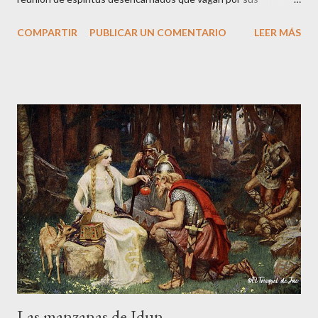
instalaciones entremezclando sus historias terrenales que los
COMPARTIR
PUBLICAR UN COMENTARIO
LEER MÁS
llevaron a la muerte. Arranco la narración de esta historia veraz
desde el presente: su protagonista es el actual propietario del
castillo a quien se le aparecieron, en la década de los cincuenta,
dos guerreros medievales cuando paseaba por los aledaños de
la fortaleza. La noche caía sobre la ciudad de y a Vitorio le
tocaron el hombro por detrás. Las armaduras no dejaban ver los
rostros de aquellos personajes tan peculiares. Le pidieron que
les siguiera y Vitorio, intrigado, decidió hacerlo. Una vez dentro
del castillo, los dos guerreros medievales le señalaron un muro
falso donde estaba guardado un fabuloso tesoro. Solo le
pusieron una condición, pero si no la cumplía a rajatabla...
Las manzanas de Idun